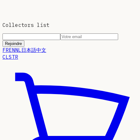
Collectors list
Rejoindre
FR
EN
NL
日本語
中文
CLSTR