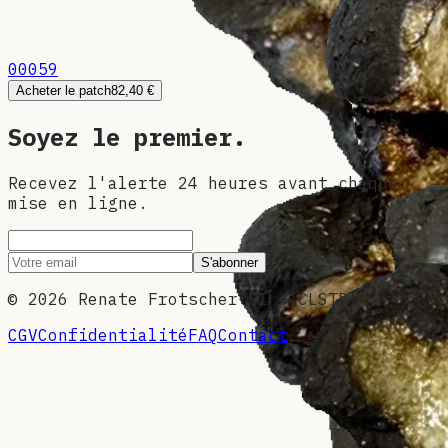
00059
Acheter le patch
82,40 €
Soyez le premier.
Recevez l'alerte 24 heures avant chaque
mise en ligne.
S'abonner
©
2026
Renate Frotscher EI — CLSTR
CGV
Confidentialité
FAQ
Contact