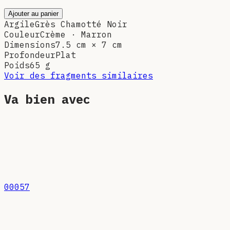
Ajouter au panier
Argile
Grès Chamotté Noir
Couleur
Crème · Marron
Dimensions
7.5 cm × 7 cm
Profondeur
Plat
Poids
65
g
Voir des fragments similaires
Va bien avec
00057