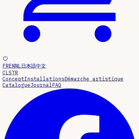
FR
EN
NL
日本語
中文
CLSTR
Concept
Installations
Démarche artistique
Catalogue
Journal
FAQ