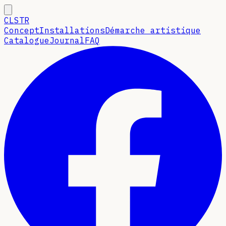
CLSTR
Concept
Installations
Démarche artistique
Catalogue
Journal
FAQ