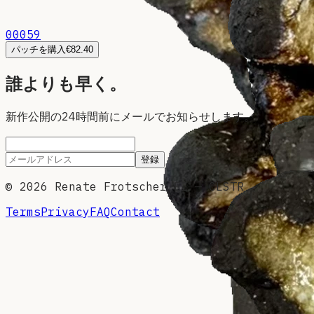
00059
パッチを購入
€82.40
誰よりも早く。
新作公開の24時間前にメールでお知らせします。
登録
©
2026
Renate Frotscher EI — CLSTR
Terms
Privacy
FAQ
Contact