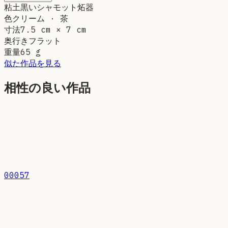
粘土
黒いシャモット炻器
色
クリーム · 茶
寸法
7.5 cm × 7 cm
奥行き
フラット
重量
65
g
似た作品を見る
相性の良い作品
00057