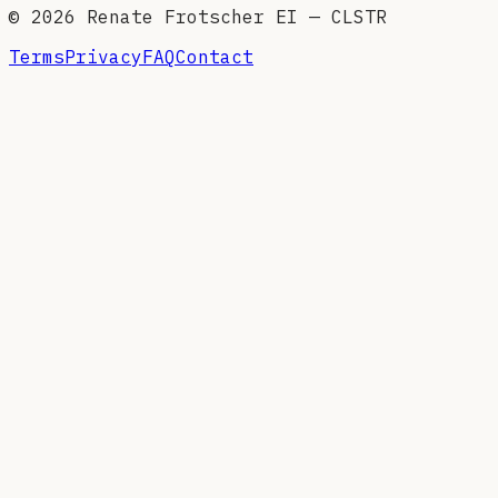
©
2026
Renate Frotscher EI — CLSTR
Terms
Privacy
FAQ
Contact