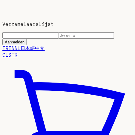
Verzamelaarslijst
Aanmelden
FR
EN
NL
日本語
中文
CLSTR