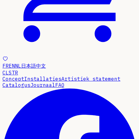
FR
EN
NL
日本語
中文
CLSTR
Concept
Installaties
Artistiek statement
Catalogus
Journaal
FAQ