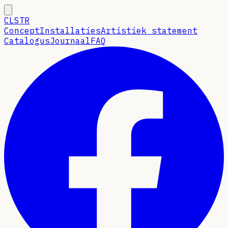
CLSTR
Concept
Installaties
Artistiek statement
Catalogus
Journaal
FAQ