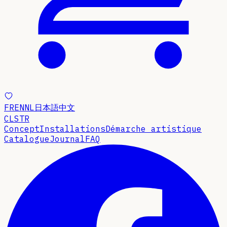
FR
EN
NL
日本語
中文
CLSTR
Concept
Installations
Démarche artistique
Catalogue
Journal
FAQ