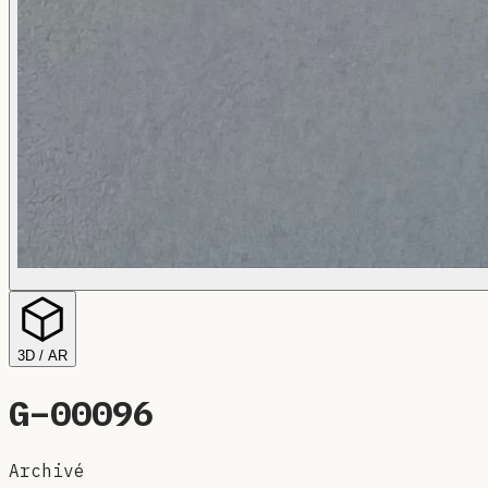
3D / AR
G–
00096
Archivé