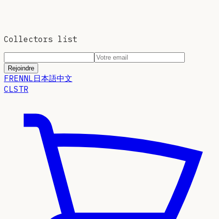
Collectors list
Rejoindre
FR
EN
NL
日本語
中文
CLSTR