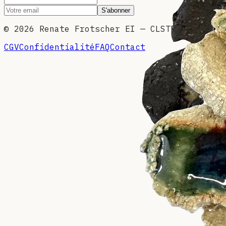
S'abonner
©
2026
Renate Frotscher EI — CLSTR
CGV
Confidentialité
FAQ
Contact