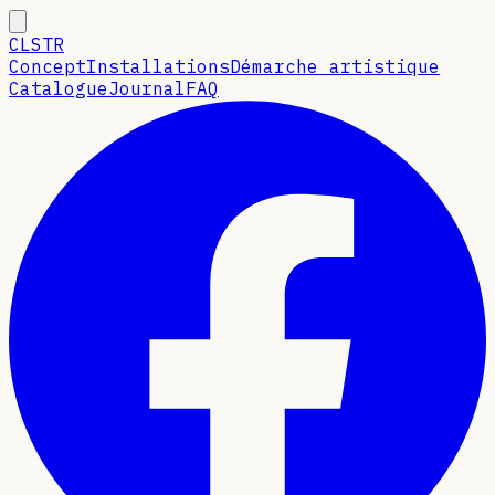
CLSTR
Concept
Installations
Démarche artistique
Catalogue
Journal
FAQ