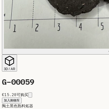
3D / AR
G–
00059
€15.20
可购买
加入购物车
陶土
黑色熟料炻器