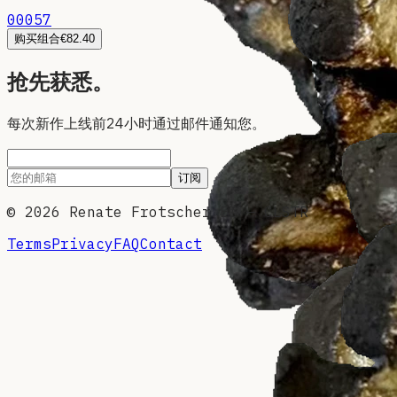
00057
购买组合
€82.40
抢先获悉。
每次新作上线前24小时通过邮件通知您。
订阅
©
2026
Renate Frotscher EI — CLSTR
Terms
Privacy
FAQ
Contact