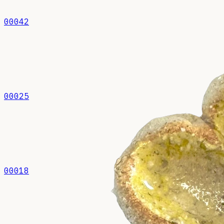
00042
00025
00018