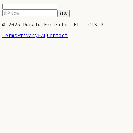
订阅
©
2026
Renate Frotscher EI — CLSTR
Terms
Privacy
FAQ
Contact