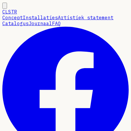
CLSTR
Concept
Installaties
Artistiek statement
Catalogus
Journaal
FAQ