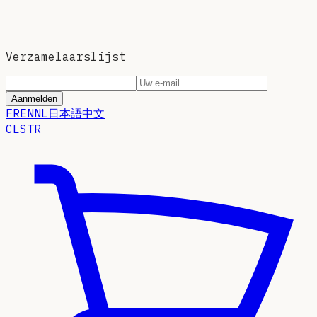
Verzamelaarslijst
Aanmelden
FR
EN
NL
日本語
中文
CLSTR