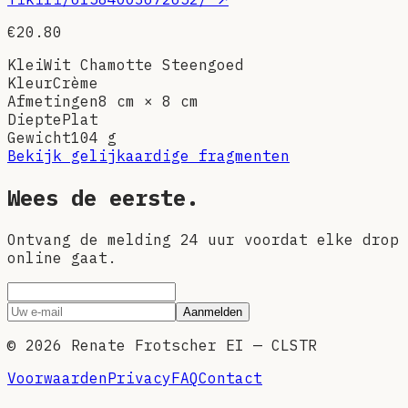
€20.80
Klei
Wit Chamotte Steengoed
Kleur
Crème
Afmetingen
8 cm × 8 cm
Diepte
Plat
Gewicht
104
g
Bekijk gelijkaardige fragmenten
Wees de eerste.
Ontvang de melding 24 uur voordat elke drop
online gaat.
Aanmelden
©
2026
Renate Frotscher EI — CLSTR
Voorwaarden
Privacy
FAQ
Contact