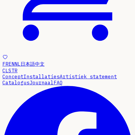
FR
EN
NL
日本語
中文
CLSTR
Concept
Installaties
Artistiek statement
Catalogus
Journaal
FAQ