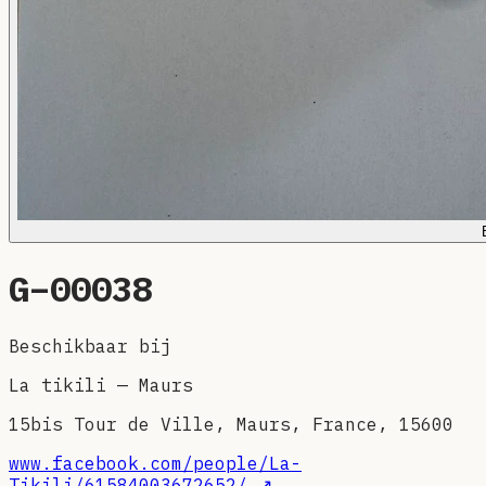
G–
00038
Beschikbaar bij
La tikili
—
Maurs
15bis Tour de Ville, Maurs, France, 15600
www.facebook.com/people/La-
Tikili/61584003672652/
↗