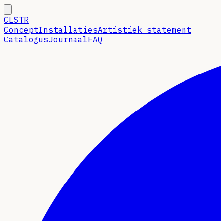
CLSTR
Concept
Installaties
Artistiek statement
Catalogus
Journaal
FAQ