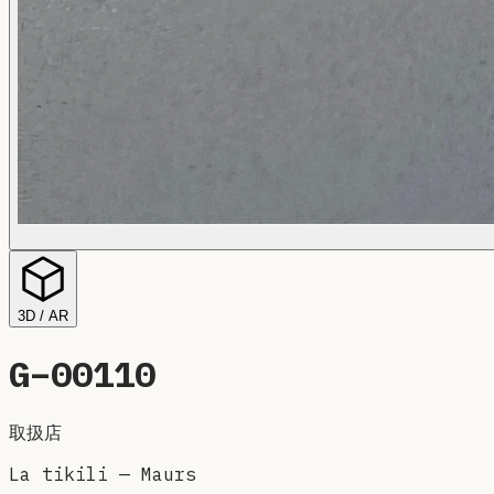
3D / AR
G–
00110
取扱店
La tikili
—
Maurs