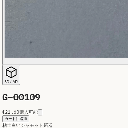
3D / AR
G–
00109
€21.60
購入可能
カートに追加
粘土
白いシャモット炻器