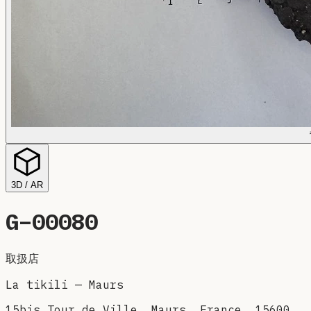
3D / AR
G–
00080
取扱店
La tikili
—
Maurs
15bis Tour de Ville, Maurs, France, 15600