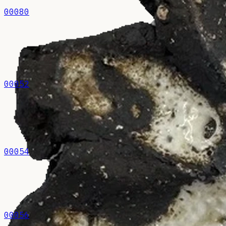
00080
00052
00054
00056