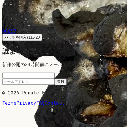
00057
パッチを購入
€115.20
誰よりも早く。
新作公開の24時間前にメールでお知らせします。
登録
©
2026
Renate Frotscher EI — CLSTR
Terms
Privacy
FAQ
Contact