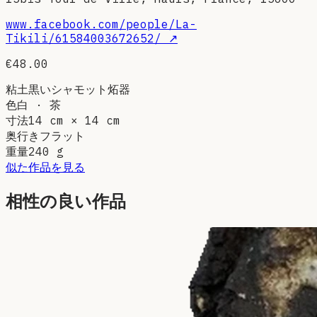
www.facebook.com/people/La-
Tikili/61584003672652/
↗
€48.00
粘土
黒いシャモット炻器
色
白 · 茶
寸法
14 cm × 14 cm
奥行き
フラット
重量
240
g
似た作品を見る
相性の良い作品