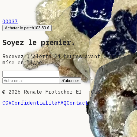
00037
Acheter le patch
103,80 €
Soyez le premier.
Recevez l'alerte 24 heures avant chaque
mise en ligne.
S'abonner
©
2026
Renate Frotscher EI — CLSTR
CGV
Confidentialité
FAQ
Contact