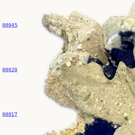
00045
00020
00017