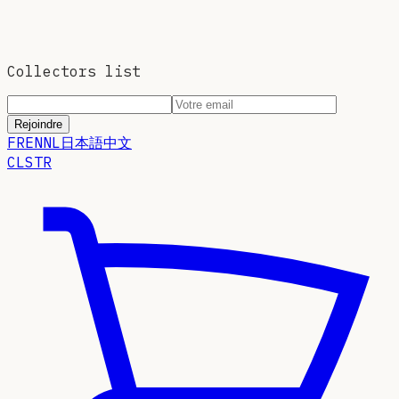
Collectors list
Rejoindre
FR
EN
NL
日本語
中文
CLSTR