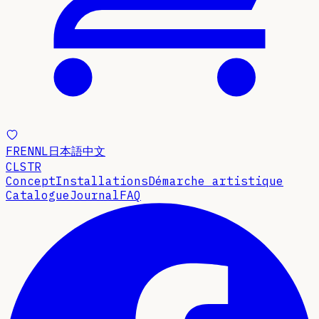
FR
EN
NL
日本語
中文
CLSTR
Concept
Installations
Démarche artistique
Catalogue
Journal
FAQ