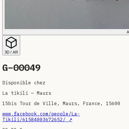
A
3D / AR
G–
00049
Disponible chez
La tikili
—
Maurs
15bis Tour de Ville, Maurs, France, 15600
www.facebook.com/people/La-
Tikili/61584003672652/
↗