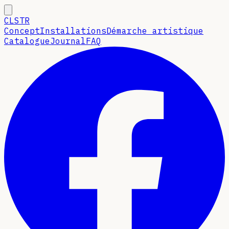
CLSTR
Concept
Installations
Démarche artistique
Catalogue
Journal
FAQ