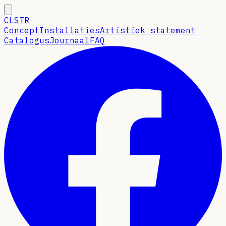
CLSTR
Concept
Installaties
Artistiek statement
Catalogus
Journaal
FAQ