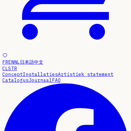
FR
EN
NL
日本語
中文
CLSTR
Concept
Installaties
Artistiek statement
Catalogus
Journaal
FAQ