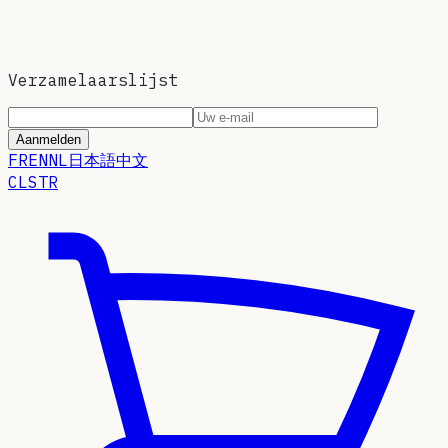
Verzamelaarslijst
Aanmelden
FR
EN
NL
日本語
中文
CLSTR