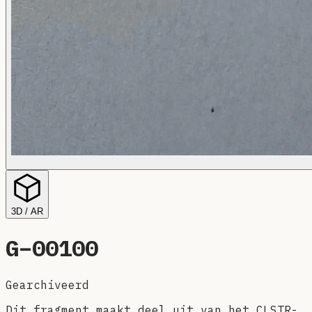
3D / AR
G–
00100
Gearchiveerd
Dit fragment maakt deel uit van het CLSTR-