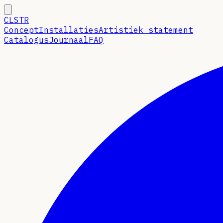
CLSTR
Concept
Installaties
Artistiek statement
Catalogus
Journaal
FAQ