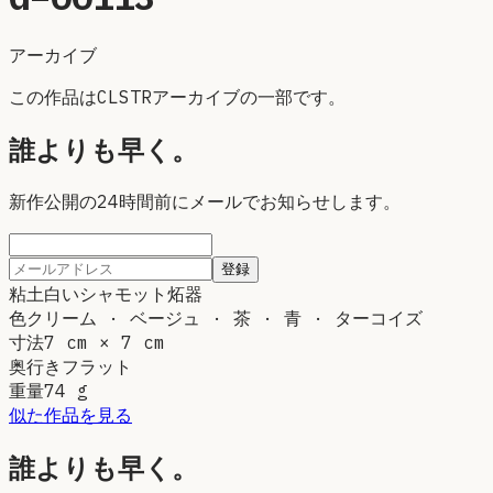
アーカイブ
この作品はCLSTRアーカイブの一部です。
誰よりも早く。
新作公開の24時間前にメールでお知らせします。
登録
粘土
白いシャモット炻器
色
クリーム · ベージュ · 茶 · 青 · ターコイズ
寸法
7 cm × 7 cm
奥行き
フラット
重量
74
g
似た作品を見る
誰よりも早く。