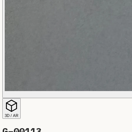
3D / AR
G–
00113