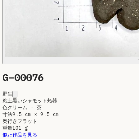
G–
00076
野生
粘土
黒いシャモット炻器
色
クリーム · 茶
寸法
9.5 cm × 9.5 cm
奥行き
フラット
重量
101
g
似た作品を見る