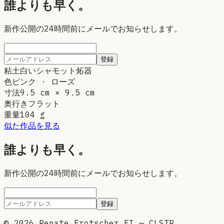
誰よりも早く。
新作公開の24時間前にメールでお知らせします。
登録
粘土
白いシャモット炻器
色
ピンク · ローズ
寸法
9.5 cm × 9.5 cm
奥行き
フラット
重量
104
g
似た作品を見る
誰よりも早く。
新作公開の24時間前にメールでお知らせします。
登録
©
2026
Renate Frotscher EI — CLSTR