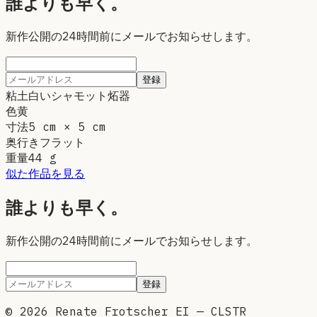
誰よりも早く。
新作公開の24時間前にメールでお知らせします。
登録
粘土
白いシャモット炻器
色
黄
寸法
5 cm × 5 cm
奥行き
フラット
重量
44
g
似た作品を見る
誰よりも早く。
新作公開の24時間前にメールでお知らせします。
登録
©
2026
Renate Frotscher EI — CLSTR